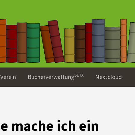
Verein
Bücherverwaltungᴮᴱᵀᴬ
Nextcloud
e mache ich ein